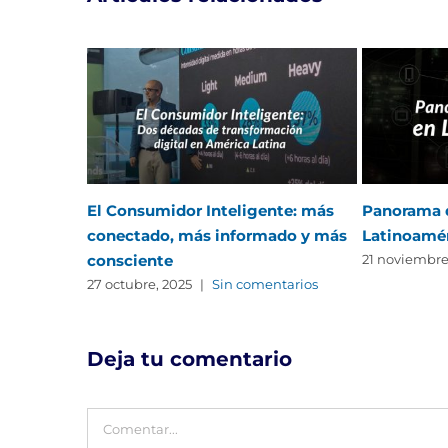
El Consumidor Inteligente: más
Panorama d
conectado, más informado y más
Latinoamé
consciente
21 noviembre
27 octubre, 2025
|
Sin comentarios
Deja tu comentario
Comentar