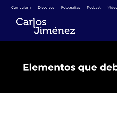
Saltar
Curriculum
Discursos
Fotografías
Podcast
Víde
al
contenido
Elementos que deb