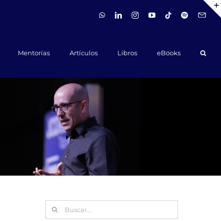
WhatsApp
LinkedIn
Instagram
YouTube
Tiktok
Spotify
Hola@ca
Mentorías
Artículos
Libros
eBooks
Buscar: