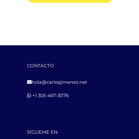
CONTACTO
hola@carlosjimenez.net
+1 305 467-3076
SÍGUEME EN: