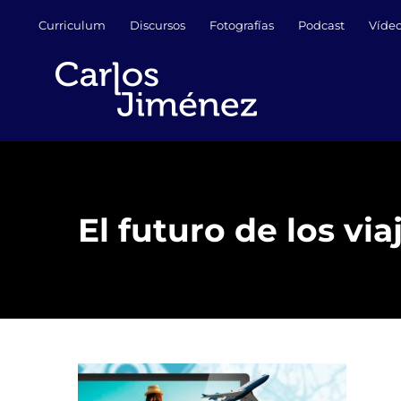
Saltar
Curriculum
Discursos
Fotografías
Podcast
Víde
al
contenido
El futuro de los vi