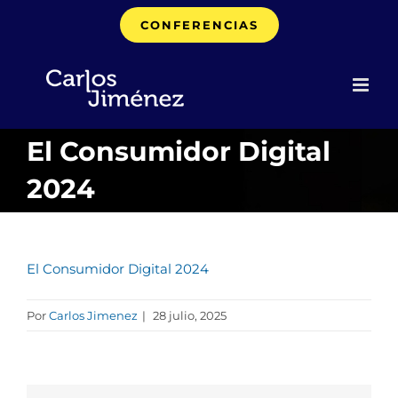
Saltar
CONFERENCIAS
al
contenido
El Consumidor Digital
2024
El Consumidor Digital 2024
Por
Carlos Jimenez
|
28 julio, 2025