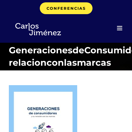
Saltar
CONFERENCIAS
al
contenido
GeneracionesdeConsumid
relacionconlasmarcas