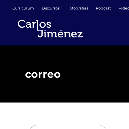
Saltar
Curriculum
Discursos
Fotografías
Podcast
Víde
al
contenido
correo