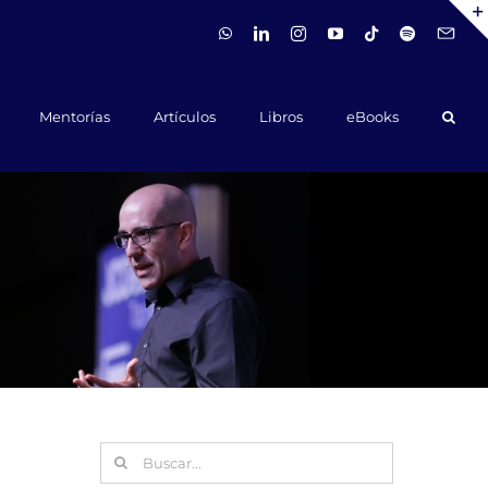
WhatsApp
LinkedIn
Instagram
YouTube
Tiktok
Spotify
Hola@ca
Mentorías
Artículos
Libros
eBooks
Buscar: