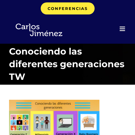
Saltar
CONFERENCIAS
al
contenido
Conociendo las
diferentes generaciones
TW