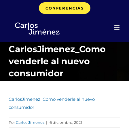
Saltar
CONFERENCIAS
al
contenido
CarlosJimenez_Como
venderle al nuevo
consumidor
CarlosJimenez_Como venderle al nuevo
consumidor
Por
Carlos Jimenez
|
6 diciembre, 2021