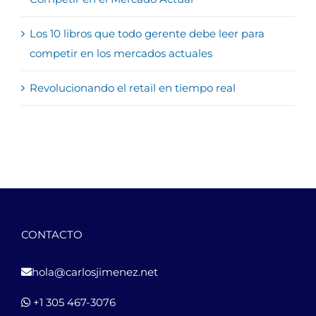
Los 10 libros que todo gerente debe leer para
competir en los mercados actuales
Revolucionando el retail en tiempo real
CONTACTO
hola@carlosjimenez.net
+1 305 467-3076