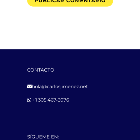
CONTACTO
hola@carlosjimenez.net
+1 305 467-3076
SÍGUEME EN: