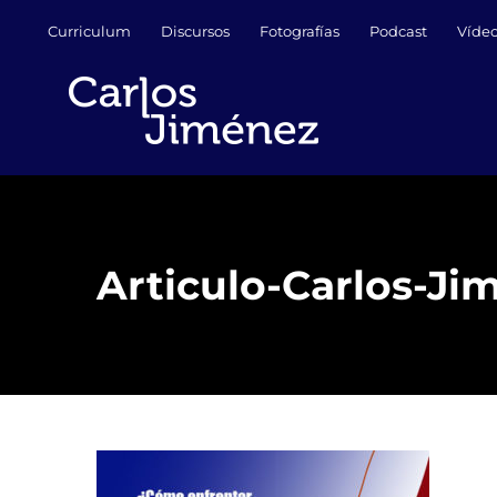
Saltar
Curriculum
Discursos
Fotografías
Podcast
Víde
al
contenido
Articulo-Carlos-Ji