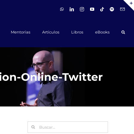
WhatsApp
LinkedIn
Instagram
YouTube
Tiktok
Spotify
Hola@ca
Mentorías
Artículos
Libros
eBooks
ion-Online-Twitter
Buscar: