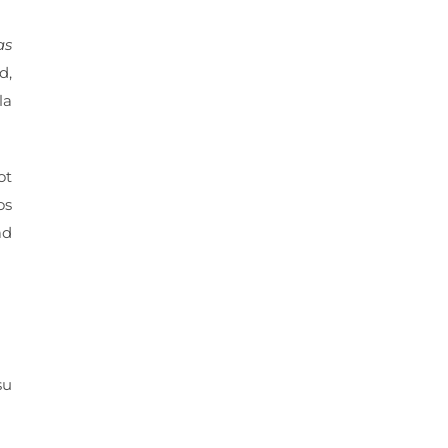
as
d,
la
ot
os
ad
su