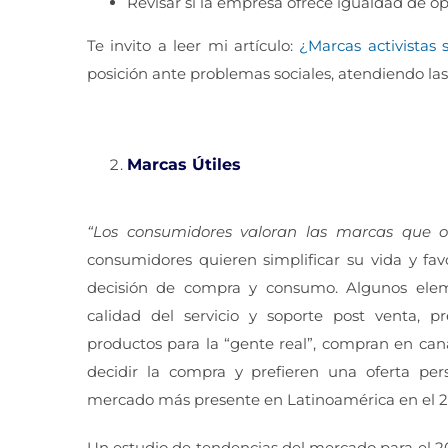
Revisar si la empresa ofrece igualdad de 
Te invito a leer mi artículo:
¿Marcas activistas 
posición ante problemas sociales, atendiendo la
Marcas Útiles
“Los consumidores valoran las marcas que o
consumidores quieren simplificar su vida y f
decisión de compra y consumo. Algunos eleme
calidad del servicio y soporte post venta, p
productos para la “gente real”, compran en can
decidir la compra y prefieren una oferta pe
mercado más presente en Latinoamérica en el 2
Un estudio de tendencias del mercado para el 20