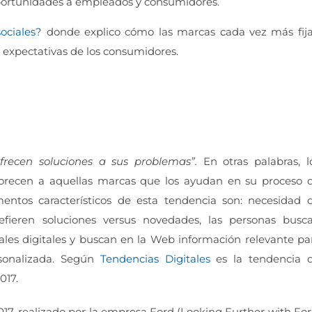
oportunidades a empleados y consumidores.
sociales?
donde explico cómo las marcas cada vez más fij
s expectativas de los consumidores.
frecen soluciones a sus problemas”.
En otras palabras, l
avorecen a aquellas marcas que los ayudan en su proceso 
ntos característicos de esta tendencia son: necesidad 
refieren soluciones versus novedades, las personas busc
ales digitales y buscan en la Web información relevante pa
rsonalizada. Según
Tendencias Digitales
es la tendencia 
017.
17, realizado por la empresa Ford (Looking Further with For