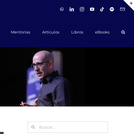
WhatsApp
LinkedIn
Instagram
YouTube
Tiktok
Spotify
Hola@ca
Mentorías
Artículos
Libros
eBooks
Buscar: