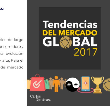
su
ios de largo
consumidores.
na evolución
alta. Para el
s de mercado