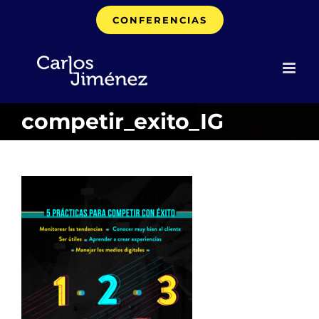
Saltar
CONFERENCIAS
al
contenido
competir_exito_IG