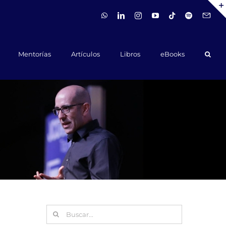
WhatsApp
LinkedIn
Instagram
YouTube
Tiktok
Spotify
Hola@ca
Mentorías
Artículos
Libros
eBooks
Buscar: