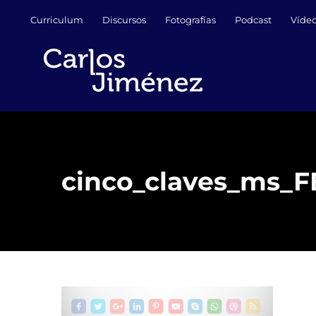
Saltar
Curriculum
Discursos
Fotografías
Podcast
Víde
al
contenido
cinco_claves_ms_F