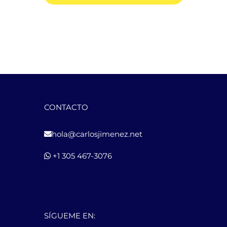
CONTACTO
hola@carlosjimenez.net
+1 305 467-3076
SÍGUEME EN: