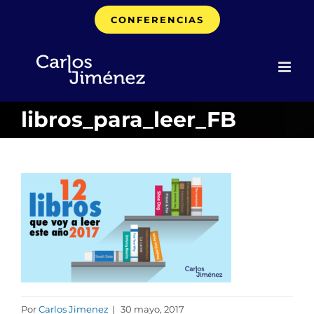
Saltar
CONFERENCIAS
al
contenido
libros_para_leer_FB
Por
Carlos Jimenez
|
30 mayo, 2017