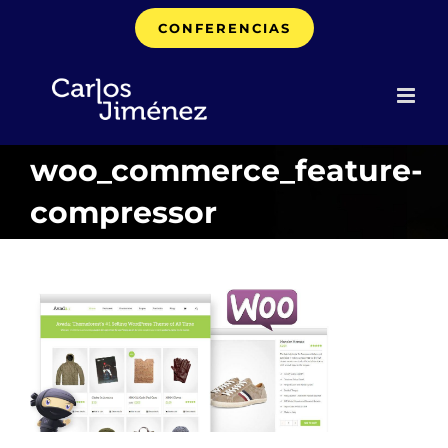
Saltar
CONFERENCIAS
al
contenido
woo_commerce_feature-
compressor