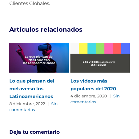
Clientes Globales.
Artículos relacionados
Lo que piensan del
Los videos más
Re
metaverso los
populares del 2020
pas
Latinoamericanos
onl
4 diciembre, 2020
|
Sin
comentarios
8 diciembre, 2022
|
Sin
28 
comentarios
com
Deja tu comentario