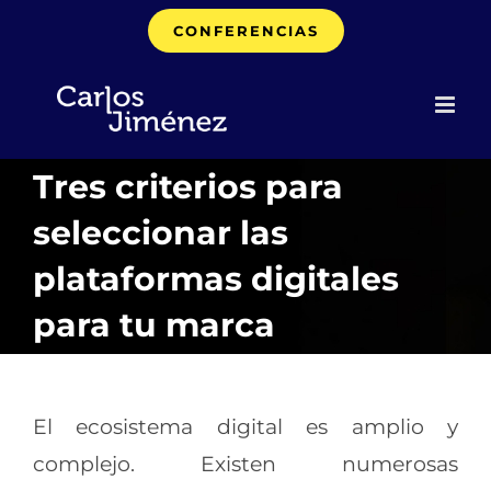
Saltar
CONFERENCIAS
al
contenido
Tres criterios para
seleccionar las
plataformas digitales
para tu marca
El ecosistema digital es amplio y
complejo. Existen numerosas