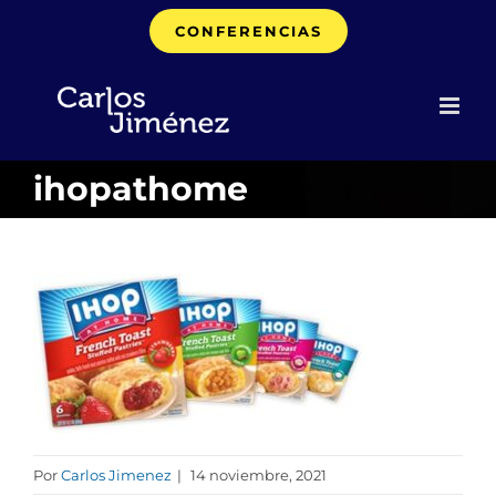
Saltar
CONFERENCIAS
al
contenido
ihopathome
Por
Carlos Jimenez
|
14 noviembre, 2021