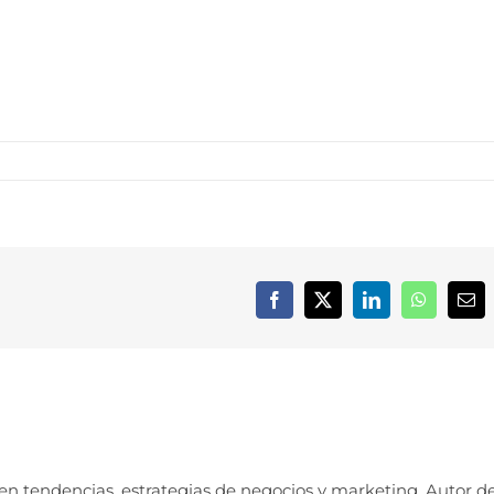
Facebook
X
LinkedIn
WhatsApp
Cor
elec
 en tendencias, estrategias de negocios y marketing. Autor d