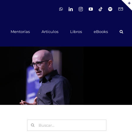
WhatsApp
LinkedIn
Instagram
YouTube
Tiktok
Spotify
Hola@ca
Mentorías
Artículos
Libros
eBooks
Buscar: