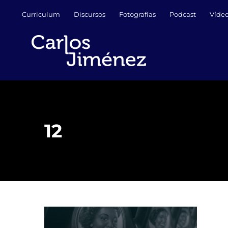
Saltar
Curriculum
Discursos
Fotografías
Podcast
Víde
al
contenido
12