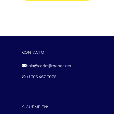
CONTACTO
hola@carlosjimenez.net
+1 305 467-3076
SÍGUEME EN: