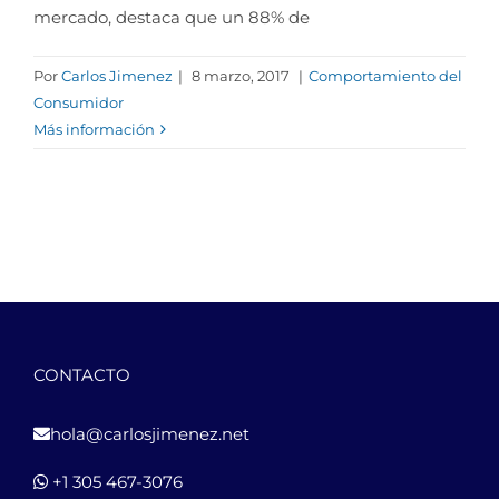
mercado, destaca que un 88% de
Por
Carlos Jimenez
|
8 marzo, 2017
|
Comportamiento del
Consumidor
Más información
CONTACTO
hola@carlosjimenez.net
+1 305 467-3076