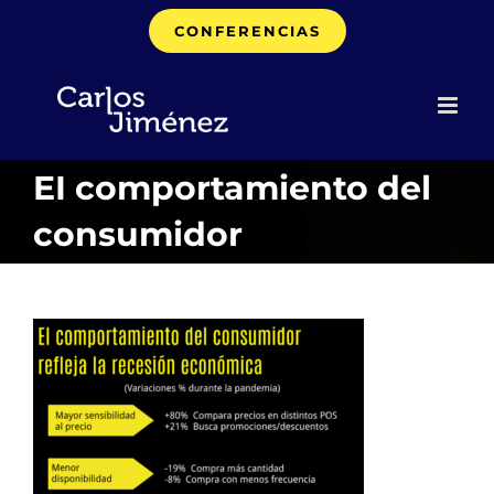
Saltar
CONFERENCIAS
al
contenido
EI comportamiento del
consumidor