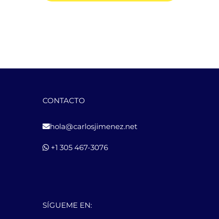
CONTACTO
hola@carlosjimenez.net
+1 305 467-3076
SÍGUEME EN: