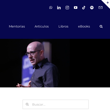
WhatsApp
LinkedIn
Instagram
YouTube
Tiktok
Spotify
Hola@ca
Mentorías
Artículos
Libros
eBooks
Buscar: