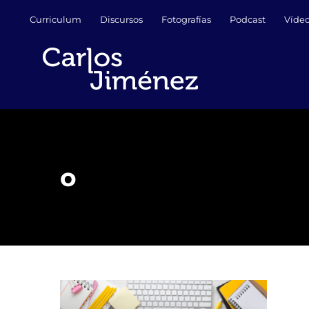
Saltar
Curriculum
Discursos
Fotografías
Podcast
Víde
al
contenido
o