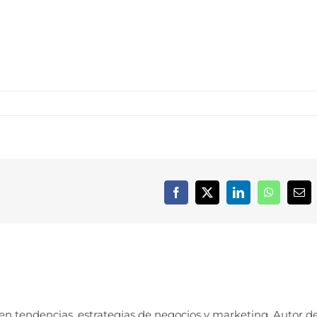
Facebook
X
LinkedIn
WhatsApp
Cor
elec
 en tendencias, estrategias de negocios y marketing. Autor d