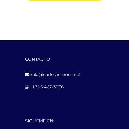
CONTACTO
hola@carlosjimenez.net
+1 305 467-3076
SÍGUEME EN: