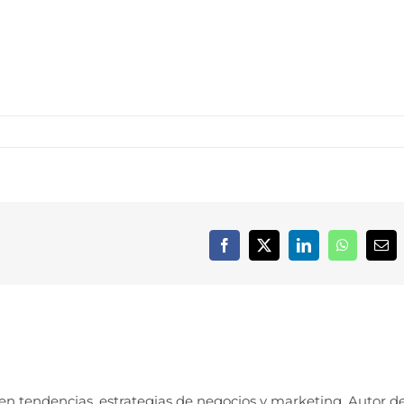
Facebook
X
LinkedIn
WhatsApp
Cor
elec
 en tendencias, estrategias de negocios y marketing. Autor d