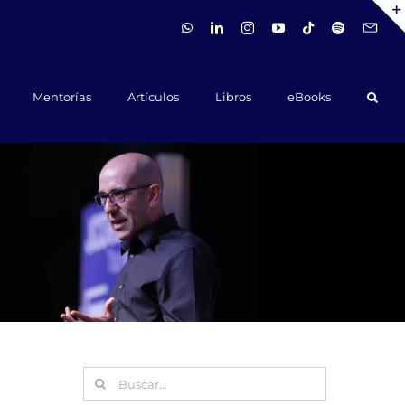
WhatsApp
LinkedIn
Instagram
YouTube
Tiktok
Spotify
Hola@ca
Mentorías
Artículos
Libros
eBooks
Buscar: