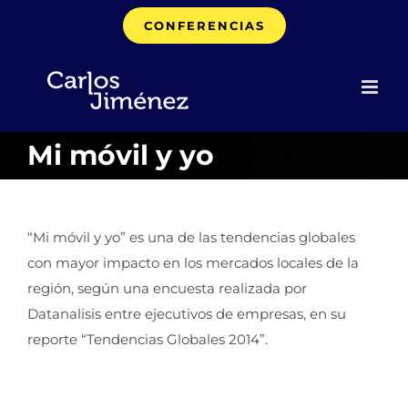
Saltar
CONFERENCIAS
al
contenido
Mi móvil y yo
“Mi móvil y yo” es una de las tendencias globales
con mayor impacto en los mercados locales de la
región, según una encuesta realizada por
Datanalisis entre ejecutivos de empresas, en su
reporte “Tendencias Globales 2014”.