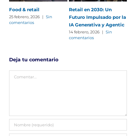
Food & retail
Retail en 2030: Un
Te
Futuro Impulsado por la
20
25 febrero, 2026
|
Sin
comentarios
IA Generativa y Agentic
el
La
14 febrero, 2026
|
Sin
comentarios
sig
em
5 d
Deja tu comentario
com
Comentar