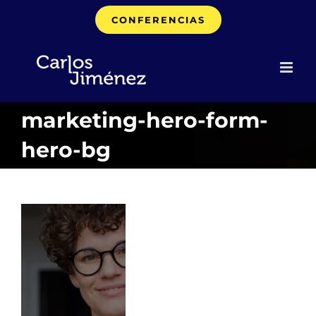
Saltar
CONFERENCIAS
al
contenido
marketing-hero-form-
hero-bg