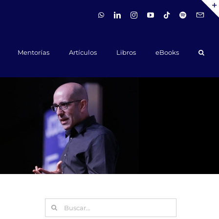
WhatsApp
LinkedIn
Instagram
YouTube
Tiktok
Spotify
Hola@ca
Mentorías
Artículos
Libros
eBooks
Buscar: