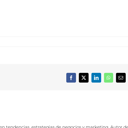
Facebook
X
LinkedIn
WhatsApp
Cor
elec
 en tendencias, estrategias de negocios y marketing. Autor d