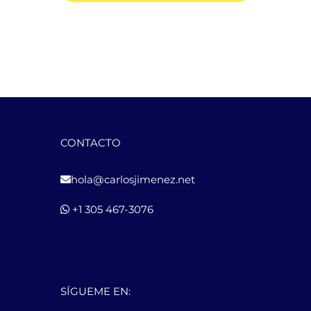
CONTACTO
hola@carlosjimenez.net
+1 305 467-3076
SÍGUEME EN: