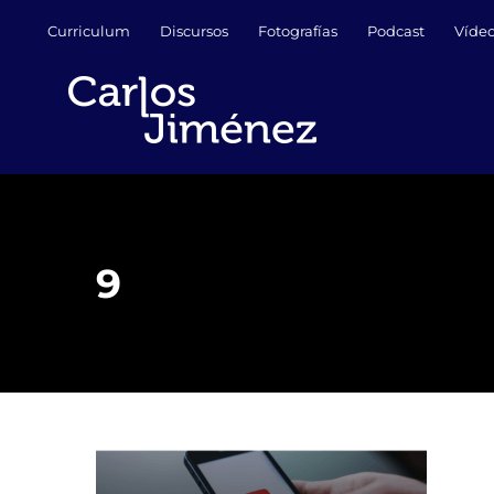
Saltar
Curriculum
Discursos
Fotografías
Podcast
Víde
al
contenido
9