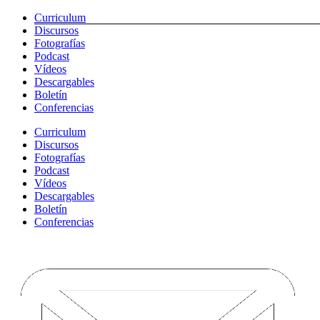
Saltar
Curriculum
al
Discursos
contenido
Fotografías
Podcast
Vídeos
Descargables
Boletín
Conferencias
Curriculum
Discursos
Fotografías
Podcast
Vídeos
Descargables
Boletín
Conferencias
WhatsApp
LinkedIn
Instagram
YouTube
Tiktok
Spotify
Hola@carlosjimenez.net