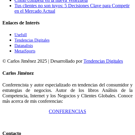
Cómo competir en la nueva Venezuela
Tus clientes no son tuyos: 5 Decisiones Clave para Competir
en el Mercado Actual
Enlaces de Interés
Usefull
Tendencias Digitales
Datanalisis
MetasSports
© Carlos Jiménez 2025 | Desarrollado por
Tendencias Digitales
Toggle
Carlos Jiménez
Sliding
Bar
Conferencista y autor especializado en tendencias del consumidor y
Area
estrategias de negocios. Autor de los libros Análisis de la
Competencia, Internet y los Negocios y Clientes Globales. Conoce
más acerca de mis conferencias:
CONFERENCIAS
Contacto