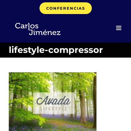
Saltar
CONFERENCIAS
al
contenido
lifestyle-compressor