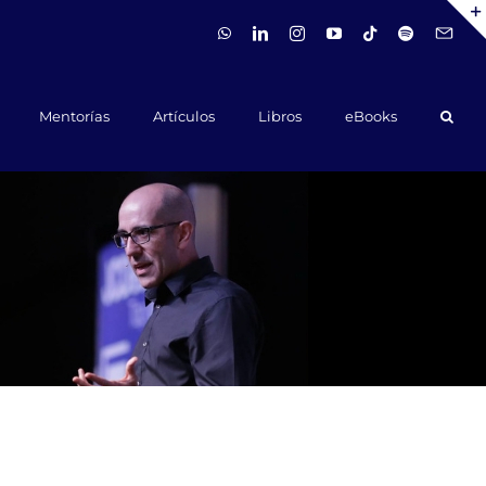
WhatsApp
LinkedIn
Instagram
YouTube
Tiktok
Spotify
Hola@ca
Mentorías
Artículos
Libros
eBooks