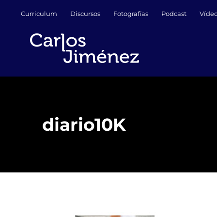
Saltar
Curriculum
Discursos
Fotografías
Podcast
Víde
al
contenido
diario10K