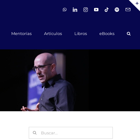
WhatsApp
LinkedIn
Instagram
YouTube
Tiktok
Spotify
Hola@ca
Mentorías
Artículos
Libros
eBooks
Buscar: