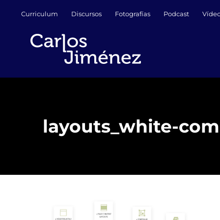
Saltar
Curriculum
Discursos
Fotografías
Podcast
Víde
al
contenido
layouts_white-com