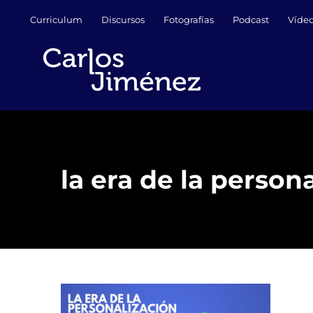
Saltar
Curriculum
Discursos
Fotografías
Podcast
Víde
al
contenido
la era de la person