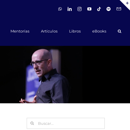
WhatsApp
LinkedIn
Instagram
YouTube
Tiktok
Spotify
Hola@ca
Mentorías
Artículos
Libros
eBooks
Buscar: