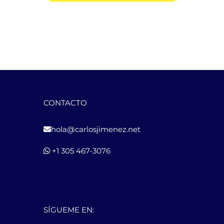
CONTACTO
hola@carlosjimenez.net
+1 305 467-3076
SÍGUEME EN: