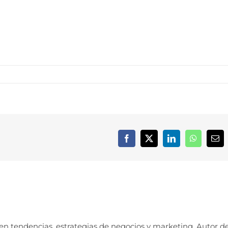
Facebook
X
LinkedIn
WhatsApp
Cor
elec
 en tendencias, estrategias de negocios y marketing. Autor d