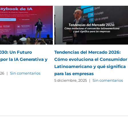
2030: Un Futuro
Tendencias del Mercado 2026:
por la IA Generativa y
Cómo evoluciona el Consumidor
Latinoamericano y qué significa
para las empresas
026
|
Sin comentarios
5 diciembre, 2025
|
Sin comentarios