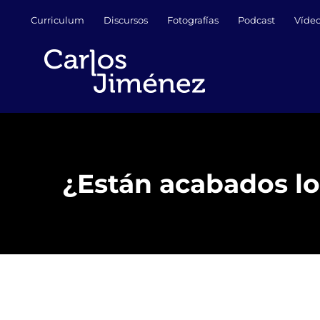
Saltar
Curriculum
Discursos
Fotografías
Podcast
Víde
al
contenido
¿Están acabados lo