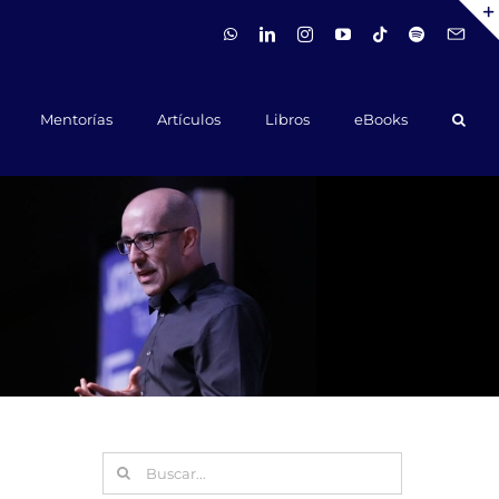
WhatsApp
LinkedIn
Instagram
YouTube
Tiktok
Spotify
Hola@ca
Mentorías
Artículos
Libros
eBooks
Buscar: