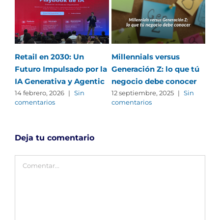
Retail en 2030: Un
Millennials versus
Ten
Futuro Impulsado por la
Generación Z: lo que tú
ma
IA Generativa y Agentic
negocio debe conocer
22 
com
14 febrero, 2026
|
Sin
12 septiembre, 2025
|
Sin
comentarios
comentarios
Deja tu comentario
Comentar