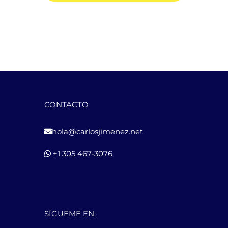
CONTACTO
hola@carlosjimenez.net
+1 305 467-3076
SÍGUEME EN: