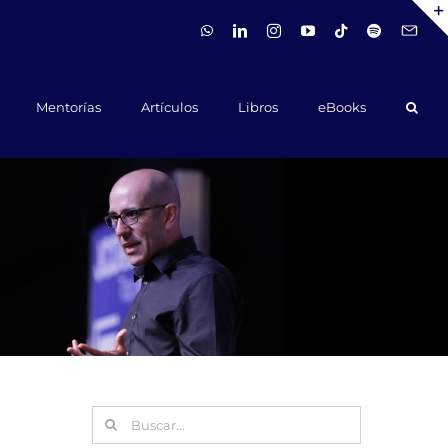
WhatsApp
LinkedIn
Instagram
YouTube
Tiktok
Spotify
Hola@ca
Mentorías
Artículos
Libros
eBooks
Buscar: