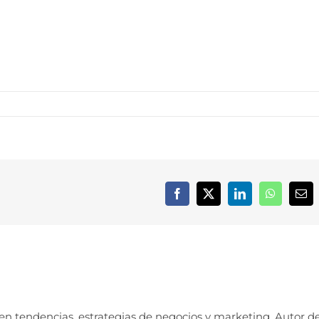
Facebook
X
LinkedIn
WhatsApp
Cor
elec
 en tendencias, estrategias de negocios y marketing. Autor d