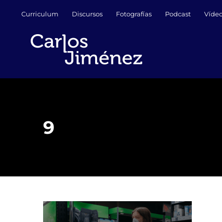
Saltar
Curriculum
Discursos
Fotografías
Podcast
Víde
al
contenido
9