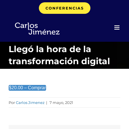
Saltar
CONFERENCIAS
al
contenido
Llegó la hora de la
transformación digital
$20.00 – Comprar
Por
Carlos Jimenez
|
7 mayo, 2021