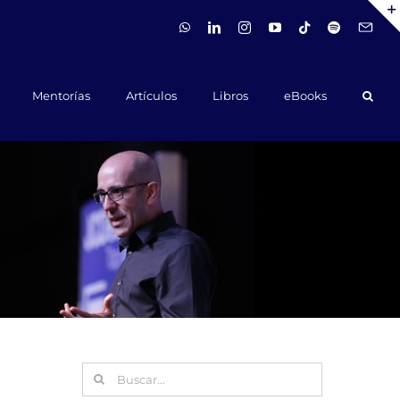
WhatsApp
LinkedIn
Instagram
YouTube
Tiktok
Spotify
Hola@ca
Mentorías
Artículos
Libros
eBooks
Buscar: