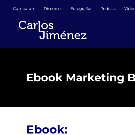
Saltar
Curriculum
Discursos
Fotografías
Podcast
Víde
al
contenido
Ebook Marketing 
Ebook: