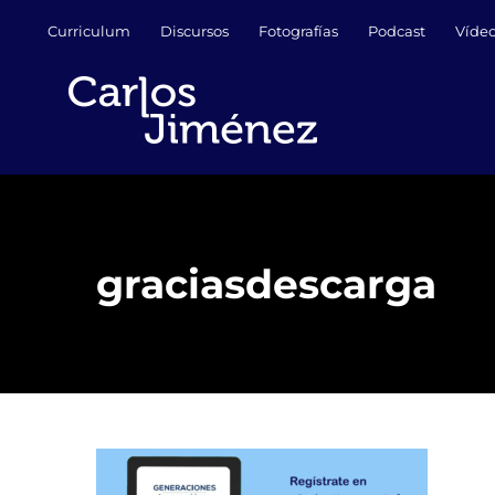
Saltar
Curriculum
Discursos
Fotografías
Podcast
Víde
al
contenido
graciasdescarga