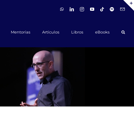
WhatsApp
LinkedIn
Instagram
YouTube
Tiktok
Spotify
Hola@ca
Mentorías
Artículos
Libros
eBooks