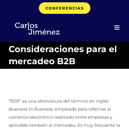
Saltar
CONFERENCIAS
al
contenido
Consideraciones para el
mercadeo B2B
“B2B” es una abreviatura del término en inglés
Business to Business
, empleado para referirse al
comercio electrónico realizado entre empresas y
aplicable también al mercadeo. Es muy frecuente la