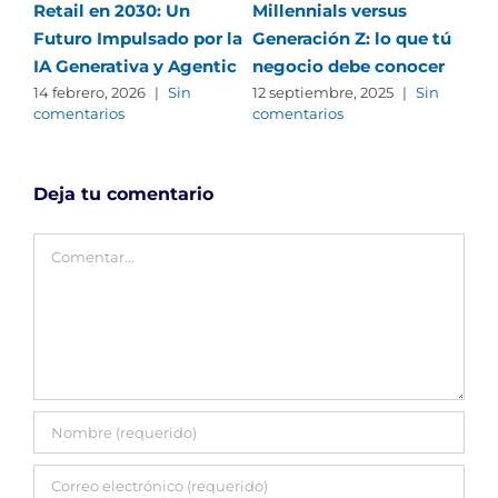
Retail en 2030: Un
Millennials versus
Ten
Futuro Impulsado por la
Generación Z: lo que tú
ma
IA Generativa y Agentic
negocio debe conocer
22 
com
14 febrero, 2026
|
Sin
12 septiembre, 2025
|
Sin
comentarios
comentarios
Deja tu comentario
Comentar