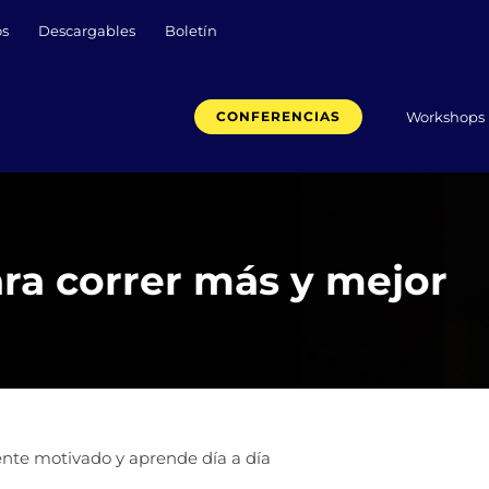
os
Descargables
Boletín
Workshops
CONFERENCIAS
ara correr más y mejor
nte motivado y aprende día a día