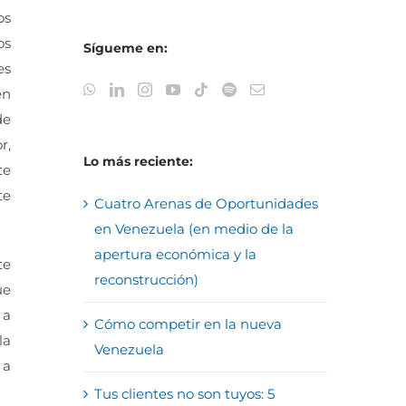
os
os
Sígueme en:
es
en
de
r,
Lo más reciente:
te
te
Cuatro Arenas de Oportunidades
en Venezuela (en medio de la
apertura económica y la
te
reconstrucción)
ue
 a
Cómo competir en la nueva
la
Venezuela
 a
Tus clientes no son tuyos: 5