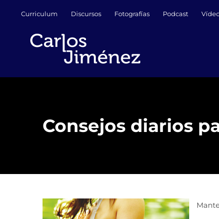
Saltar
Curriculum
Discursos
Fotografías
Podcast
Víde
al
contenido
Consejos diarios p
Mante