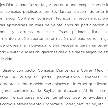
os Diarios para Correr Mejor presenta una recopilación de l
es consejos publicados en SoyMaratonista.com durante l
os años. Contiene consejos técnicos y recomendacion
icas aprendidas en más de veinte años de participación 
ones y carreras de calle. Estas píldoras diarias 
imiento no sólo aportan información útil para correr mejo
que proveen la motivación diaria necesaria para mantener
ndo y evitar que las obligaciones del día a día te alejen de es
 de vida.
 diseño compacto, Consejos Diarios para Correr Mejor 
paña a cualquier parte, permitiendo además q
ementes la información con enlaces de internet que llevan
ejores contenidos de SoyMaratonista.com. Al final de 
cación, encontrarás índices temáticos que te ayudarán
les como: Entrenamiento, Empezar a Correr, Motivación, etc.