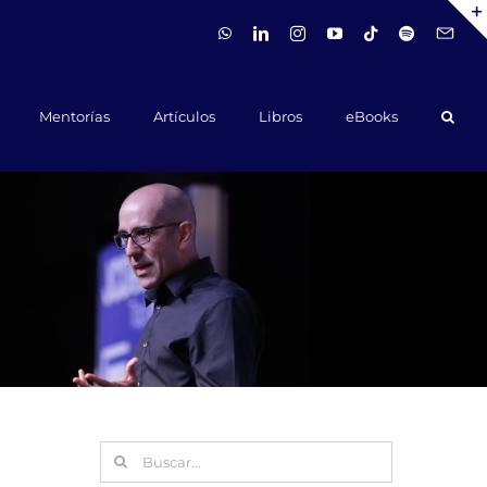
WhatsApp
LinkedIn
Instagram
YouTube
Tiktok
Spotify
Hola@ca
Mentorías
Artículos
Libros
eBooks
Buscar: