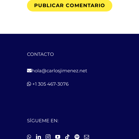
CONTACTO
hola@carlosjimenez.net
+1 305 467-3076
SÍGUEME EN: