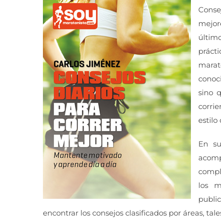
Consej
mejor
últim
práct
marat
conoc
sino 
corrie
estilo
En su
acom
compl
los m
publi
encontrar los consejos clasificados por áreas, ta