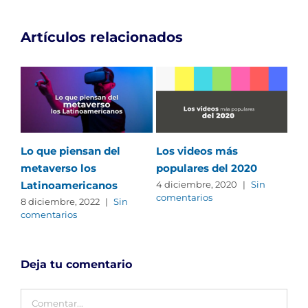
Artículos relacionados
Lo que piensan del
Los videos más
Re
metaverso los
populares del 2020
pas
Latinoamericanos
onl
4 diciembre, 2020
|
Sin
comentarios
8 diciembre, 2022
|
Sin
28 
comentarios
com
Deja tu comentario
Comentar