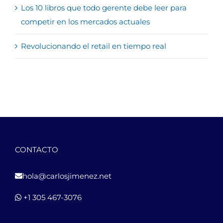
Los 10 libros que todo gerente debe leer para
competir en los mercados actuales
Revolucionando el retail en tiempo real
CONTACTO
hola@carlosjimenez.net
+1 305 467-3076