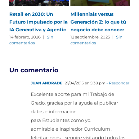
Retail en 2030: Un
Millennials versus
Ten
Futuro Impulsado por la
Generación Z: lo que tú
ma
IA Generativa y Agentic
negocio debe conocer
22 
com
14 febrero, 2026
|
Sin
12 septiembre, 2025
|
Sin
comentarios
comentarios
Un comentario
JUAN ANDRADE
21/04/2015 en 5:38 pm
- Responder
Excelente aporte para mi Trabajo de
Grado, gracias por la ayuda al publicar
datos e informacion
para Estudiantes como yo.
admirable e inspirador Curriculum .
felicitaciones… seguire visitando todos los