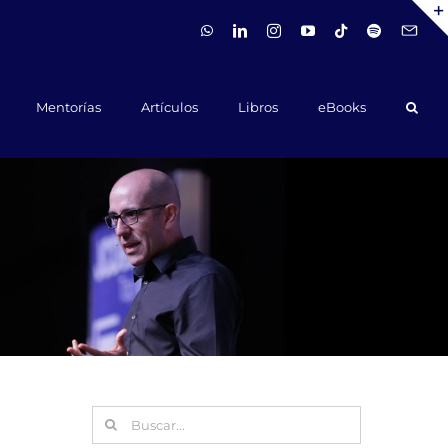
WhatsApp
LinkedIn
Instagram
YouTube
Tiktok
Spotify
Hola@ca
Mentorías
Artículos
Libros
eBooks
Buscar: