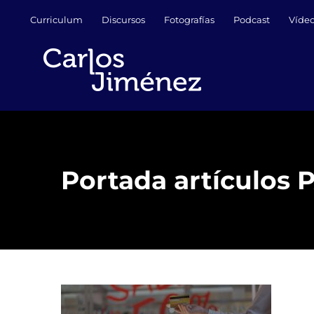
Saltar
Curriculum
Discursos
Fotografías
Podcast
Víde
al
contenido
Portada artículos