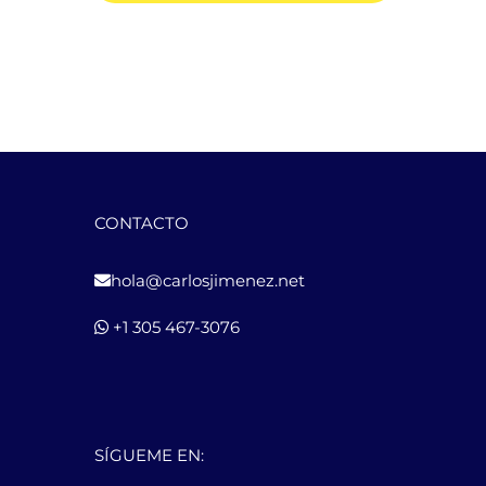
CONTACTO
hola@carlosjimenez.net
+1 305 467-3076
SÍGUEME EN: