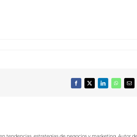
Facebook
X
LinkedIn
WhatsApp
Cor
elec
 en tendencias, estrategias de negocios y marketing. Autor d