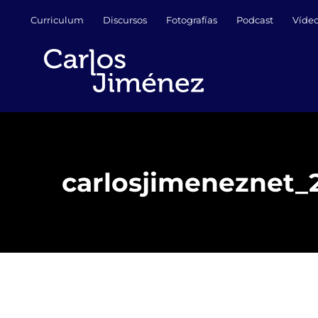
Saltar
Curriculum
Discursos
Fotografías
Podcast
Víde
al
contenido
carlosjimeneznet_