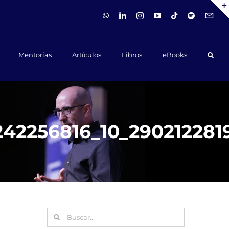
WhatsApp
LinkedIn
Instagram
YouTube
Tiktok
Spotify
Hola@ca
Mentorías
Artículos
Libros
eBooks
42256816_10_2902122819
Buscar: