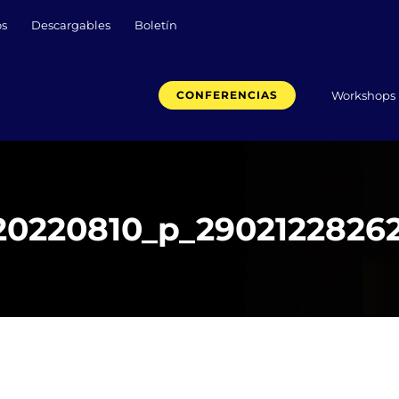
os
Descargables
Boletín
Workshops
CONFERENCIAS
20220810_p_29021228262