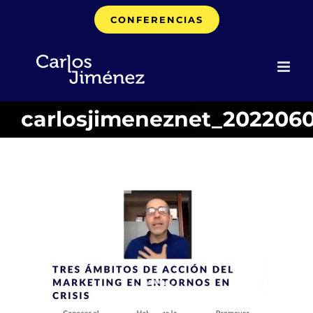
Saltar
CONFERENCIAS
al
contenido
carlosjimeneznet_202206
Reproductor
de
vídeo