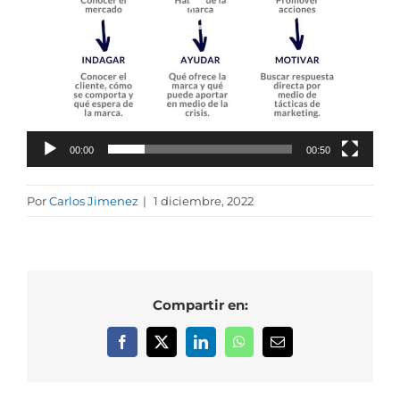
00:00
00:50
Por
Carlos Jimenez
|
1 diciembre, 2022
Compartir en:
Facebook
X
LinkedIn
WhatsApp
Correo
electrónico