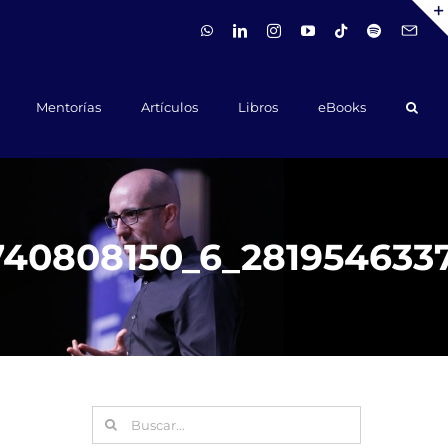
WhatsApp
LinkedIn
Instagram
YouTube
Tiktok
Spotify
Hola@ca
Mentorías
Artículos
Libros
eBooks
1740808150_6_281954633
Buscar: