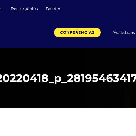
os
Descargables
Boletín
Workshops
CONFERENCIAS
_20220418_p_281954634