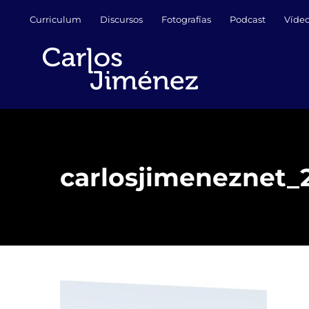
Saltar
Curriculum
Discursos
Fotografías
Podcast
Víde
al
contenido
carlosjimeneznet