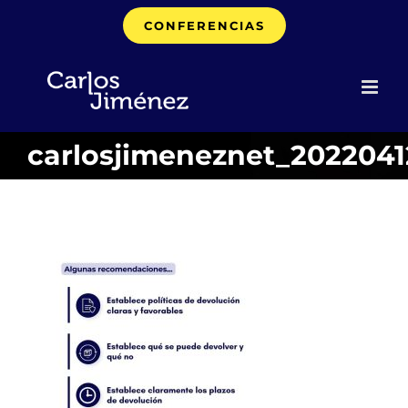
Saltar
CONFERENCIAS
al
contenido
carlosjimeneznet_202204