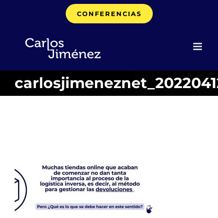
Saltar
CONFERENCIAS
al
contenido
carlosjimeneznet_202204