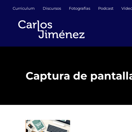
Saltar
Curriculum
Discursos
Fotografías
Podcast
Víde
al
contenido
Captura de pantalla