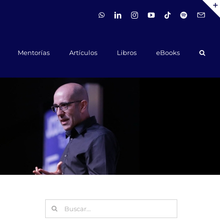
WhatsApp
LinkedIn
Instagram
YouTube
Tiktok
Spotify
Hola@ca
Mentorías
Artículos
Libros
eBooks
Buscar: