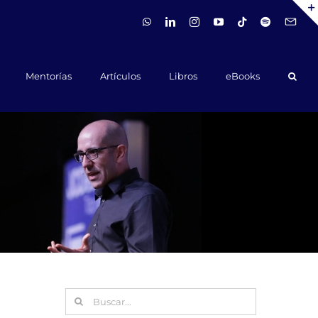
WhatsApp
LinkedIn
Instagram
YouTube
Tiktok
Spotify
Hola@ca
Mentorías
Artículos
Libros
eBooks
Buscar: