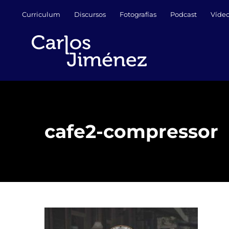
Saltar
Curriculum
Discursos
Fotografías
Podcast
Víde
al
contenido
cafe2-compressor