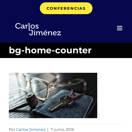
Saltar
CONFERENCIAS
al
contenido
bg-home-counter
Por
Carlos Jimenez
|
7 junio, 2016