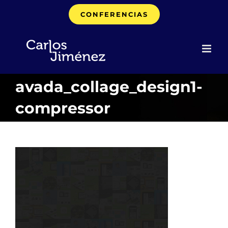
Saltar
CONFERENCIAS
al
contenido
avada_collage_design1-
compressor