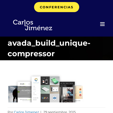
Saltar
CONFERENCIAS
al
contenido
avada_build_unique-
compressor
Por
Carlos Jimenez
|
29 septiembre, 2015